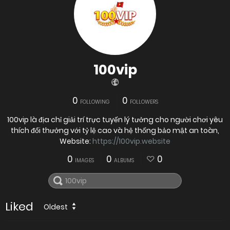
100vip
0
0
FOLLOWING
FOLLOWERS
100vip là địa chỉ giải trí trực tuyến lý tưởng cho người chơi yêu
thích đổi thưởng với tỷ lệ cao và hệ thống bảo mật an toàn,
Website:
https://100vip.website
0
0
0
IMAGES
ALBUMS
Liked
Oldest