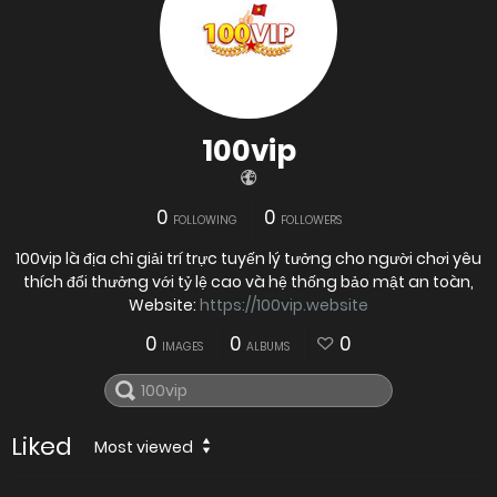
100vip
0
0
FOLLOWING
FOLLOWERS
100vip là địa chỉ giải trí trực tuyến lý tưởng cho người chơi yêu
thích đổi thưởng với tỷ lệ cao và hệ thống bảo mật an toàn,
Website:
https://100vip.website
0
0
0
IMAGES
ALBUMS
Liked
Most viewed