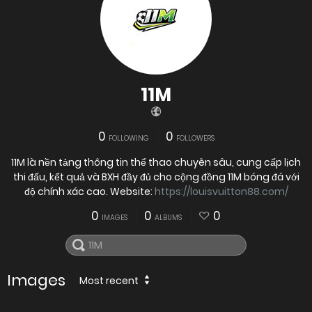
11M
0
0
FOLLOWING
FOLLOWERS
11M là nền tảng thông tin thể thao chuyên sâu, cung cấp lịch
thi đấu, kết quả và BXH đầy đủ cho cộng đồng 11M bóng đá với
độ chính xác cao. Website:
https://louisvuitton88.com/
0
0
0
IMAGES
ALBUMS
Images
Most recent