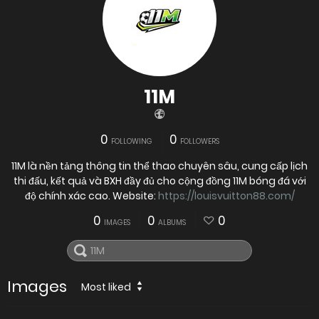
11M
0
0
FOLLOWING
FOLLOWERS
11M là nền tảng thông tin thể thao chuyên sâu, cung cấp lịch
thi đấu, kết quả và BXH đầy đủ cho cộng đồng 11M bóng đá với
độ chính xác cao. Website:
https://louisvuitton88.com/
0
0
0
IMAGES
ALBUMS
Images
Most liked