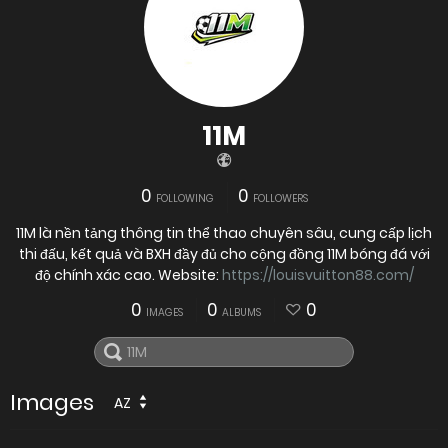
11M
0
0
FOLLOWING
FOLLOWERS
11M là nền tảng thông tin thể thao chuyên sâu, cung cấp lịch
thi đấu, kết quả và BXH đầy đủ cho cộng đồng 11M bóng đá với
độ chính xác cao. Website:
https://louisvuitton88.com/
0
0
0
IMAGES
ALBUMS
Images
AZ