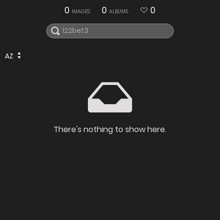
0
0
0
IMAGES
ALBUMS
AZ
There's nothing to show here.