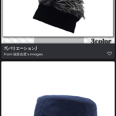
7(バリエーション)
From
福富由貴's images