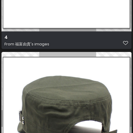
4
From
福富由貴's images