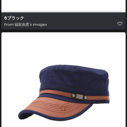
6ブラック
From
福富由貴's images