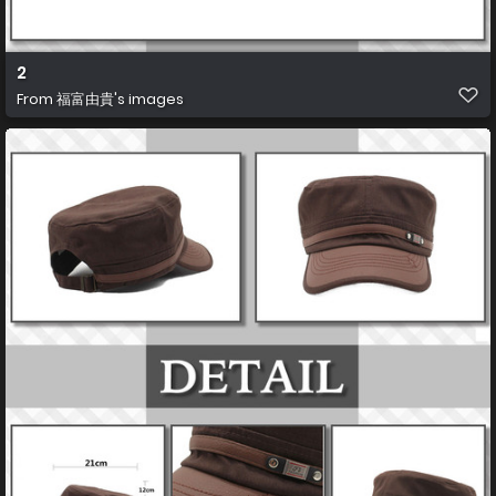
2
From
福富由貴's images