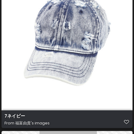
7ネイビー
From
福富由貴's images