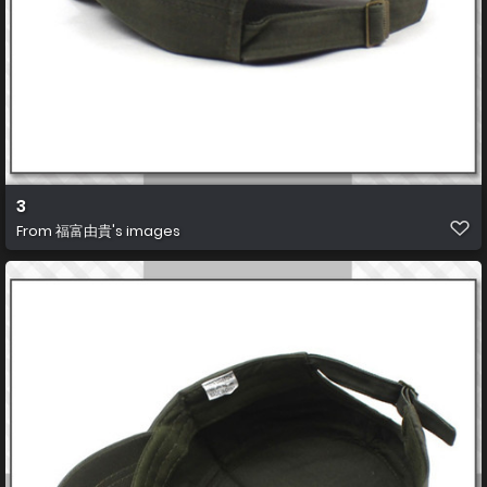
3
From
福富由貴's images