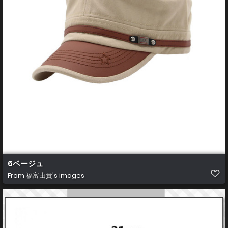
6ベージュ
From
福富由貴's images