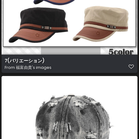
7(バリエーション)
From
福富由貴's images