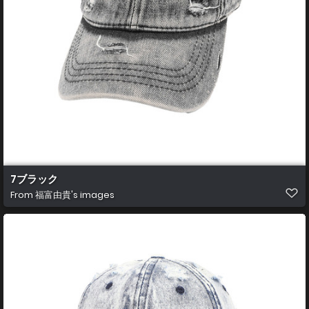
7ブラック
From
福富由貴's images