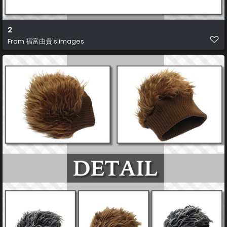
2
From
福富由貴's images