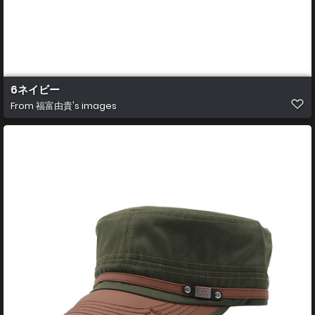
6ネイビー
From
福富由貴's images