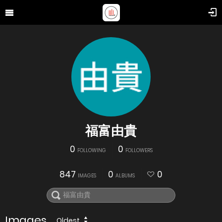
福富由貴
0
0
FOLLOWING
FOLLOWERS
847
0
0
IMAGES
ALBUMS
Images
Oldest