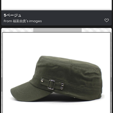
5ベージュ
From
福富由貴's images