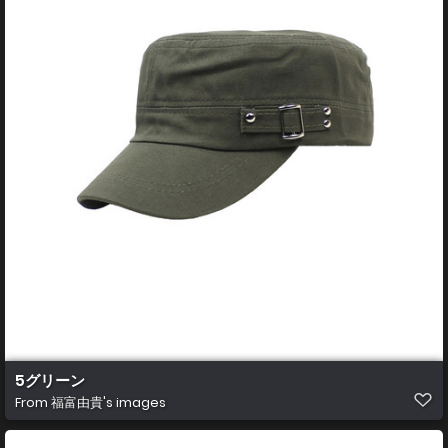
5グリーン
From
福富由貴's images