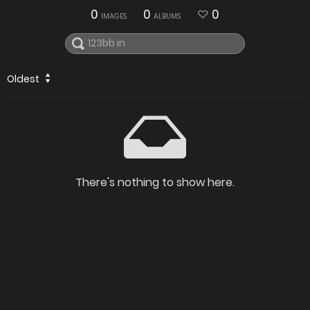
0
0
0
IMAGES
ALBUMS
Oldest
There's nothing to show here.