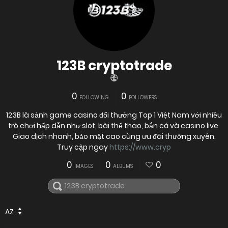
123B cryptotrade
0
0
FOLLOWING
FOLLOWERS
123B là sảnh game casino đổi thưởng Top 1 Việt Nam với nhiều
trò chơi hấp dẫn như slot, bài thể thao, bắn cá và casino live.
Giao dịch nhanh, bảo mật cao cùng ưu đãi thường xuyên.
Truy cập ngay
https://www.cryp
0
0
0
IMAGES
ALBUMS
AZ