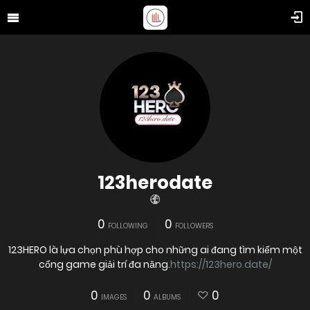
123herodate
0
0
FOLLOWING
FOLLOWERS
123HERO là lựa chọn phù hợp cho những ai đang tìm kiếm một
cổng game giải trí đa năng.
https://123hero.date/
0
0
0
IMAGES
ALBUMS