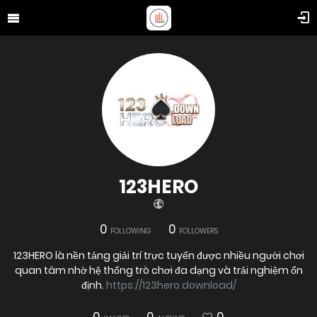
123HERO
0
0
FOLLOWING
FOLLOWERS
123HERO là nền tảng giải trí trực tuyến được nhiều người chơi
quan tâm nhờ hệ thống trò chơi đa dạng và trải nghiệm ổn
định.
https://123hero.download/