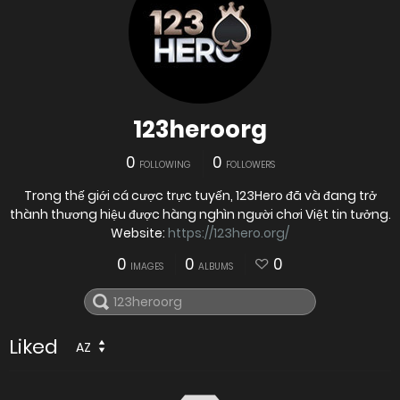
123heroorg
0
0
FOLLOWING
FOLLOWERS
Trong thế giới cá cược trực tuyến, 123Hero đã và đang trở
thành thương hiệu được hàng nghìn người chơi Việt tin tưởng.
Website:
https://123hero.org/
0
0
0
IMAGES
ALBUMS
Liked
AZ