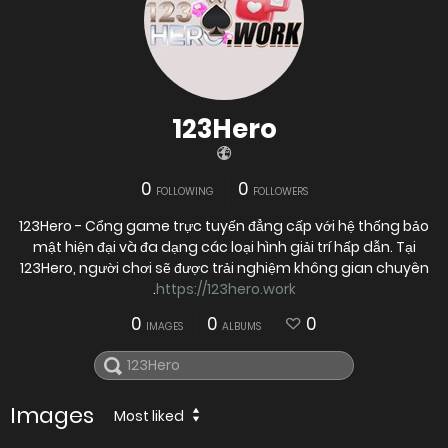
123Hero
0
0
FOLLOWING
FOLLOWERS
123Hero - Cổng game trực tuyến đẳng cấp với hệ thống bảo
mật hiện đại và đa dạng các loại hình giải trí hấp dẫn. Tại
123Hero, người chơi sẽ được trải nghiệm không gian chuyên
.
https://123hero.work
0
0
0
IMAGES
ALBUMS
Images
Most liked