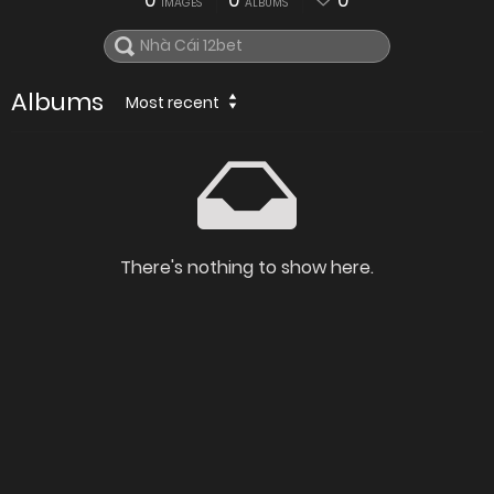
0
0
0
IMAGES
ALBUMS
Albums
Most recent
There's nothing to show here.