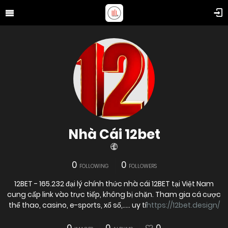
Nhà Cái 12bet
0
0
FOLLOWING
FOLLOWERS
12BET - 165.232 đại lý chính thức nhà cái 12BET tại Việt Nam
cung cấp link vào trực tiếp, không bị chặn. Tham gia cá cược
thể thao, casino, e-sports, xổ số,..... uy tí
https://12bet.design/