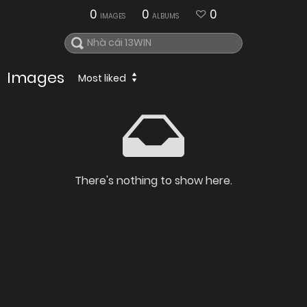
0
0
0
IMAGES
ALBUMS
Images
Most liked
There's nothing to show here.