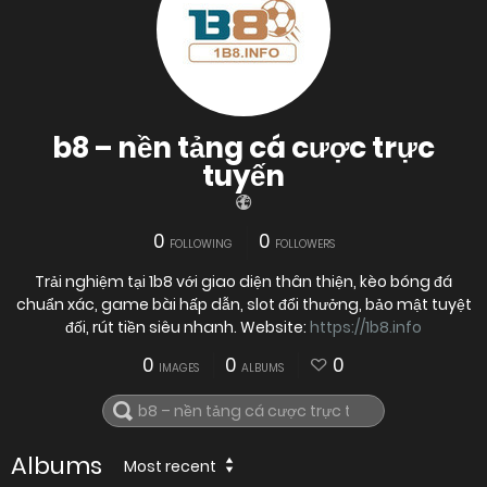
b8 – nền tảng cá cược trực
tuyến
0
0
FOLLOWING
FOLLOWERS
Trải nghiệm tại 1b8 với giao diện thân thiện, kèo bóng đá
chuẩn xác, game bài hấp dẫn, slot đổi thưởng, bảo mật tuyệt
đối, rút tiền siêu nhanh. Website:
https://1b8.info
0
0
0
IMAGES
ALBUMS
Albums
Most recent