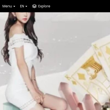
Menu
EN
Explore