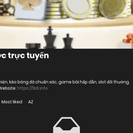
ợc trực tuyến
thiện, kèo bóng đá chuẩn xác, game bài hấp dẫn, slot đổi thưởng,
 Website:
https://1b8.info
Most liked
AZ