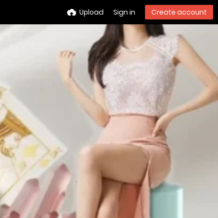
Upload
Sign in
Create account