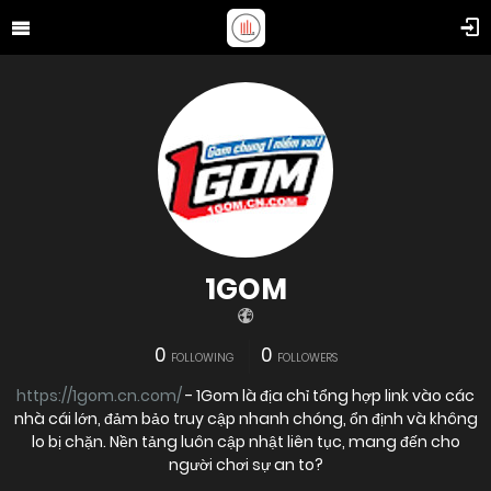
1GOM
0
0
FOLLOWING
FOLLOWERS
https://1gom.cn.com/
- 1Gom là địa chỉ tổng hợp link vào các
nhà cái lớn, đảm bảo truy cập nhanh chóng, ổn định và không
lo bị chặn. Nền tảng luôn cập nhật liên tục, mang đến cho
người chơi sự an to?