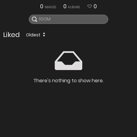
0
0
0
IMAGES
ALBUMS
Liked
Oldest
There's nothing to show here.