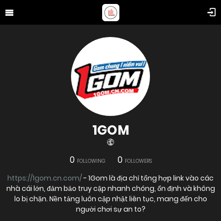
1GOM
0
0
FOLLOWING
FOLLOWERS
https://1gom.cn.com/
- 1Gom là địa chỉ tổng hợp link vào các
nhà cái lớn, đảm bảo truy cập nhanh chóng, ổn định và không
lo bị chặn. Nền tảng luôn cập nhật liên tục, mang đến cho
người chơi sự an to?