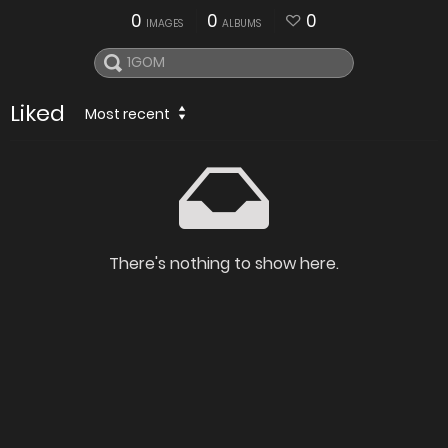
0
0
0
IMAGES
ALBUMS
Liked
Most recent
There's nothing to show here.