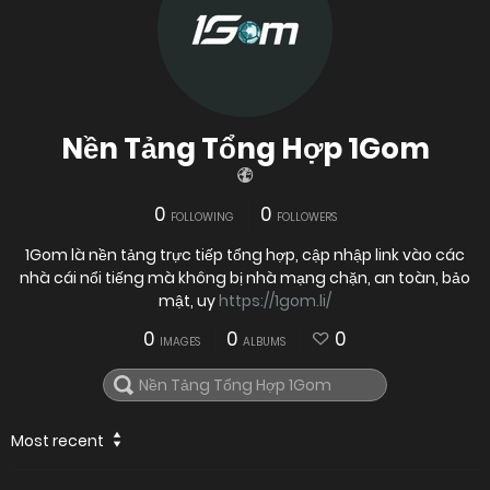
Nền Tảng Tổng Hợp 1Gom
0
0
FOLLOWING
FOLLOWERS
1Gom là nền tảng trực tiếp tổng hợp, cập nhập link vào các
nhà cái nổi tiếng mà không bị nhà mạng chặn, an toàn, bảo
mật, uy
https://1gom.li/
0
0
0
IMAGES
ALBUMS
Most recent