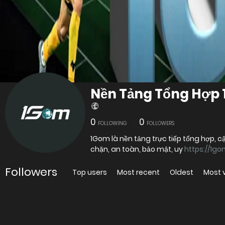
Nền Tảng Tổng Hợp
0
0
FOLLOWING
FOLLOWERS
1Gom là nền tảng trực tiếp tổng hợp, 
chặn, an toàn, bảo mật, uy
https://1gom
Followers
Top users
Most recent
Oldest
Most 