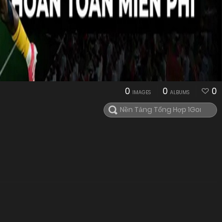
0
0
0
IMAGES
ALBUMS