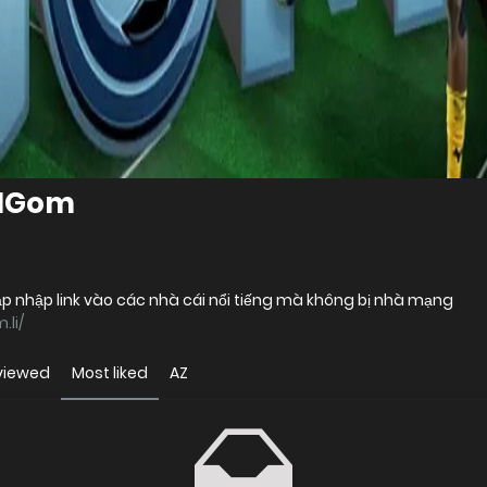
 1Gom
cập nhập link vào các nhà cái nổi tiếng mà không bị nhà mạng
.li/
viewed
Most liked
AZ