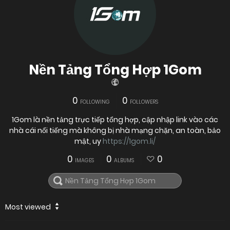
Nền Tảng Tổng Hợp 1Gom
0
0
FOLLOWING
FOLLOWERS
1Gom là nền tảng trực tiếp tổng hợp, cập nhập link vào các
nhà cái nổi tiếng mà không bị nhà mạng chặn, an toàn, bảo
mật, uy
https://1gom.li/
0
0
0
IMAGES
ALBUMS
Most viewed