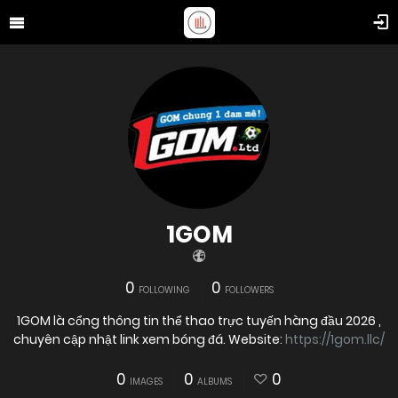
1GOM
0
0
FOLLOWING
FOLLOWERS
1GOM là cổng thông tin thể thao trực tuyến hàng đầu 2026 ,
chuyên cập nhật link xem bóng đá. Website:
https://1gom.llc/
0
0
0
IMAGES
ALBUMS