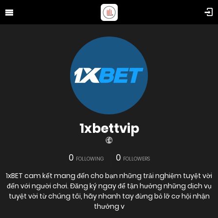
1xbettvip
0
0
FOLLOWING
FOLLOWERS
1xBET cam kết mang đến cho bạn những trải nghiệm tuyệt vời
đến với người chơi. Đăng ký ngay để tận hưởng những dịch vụ
tuyệt vời từ chúng tôi, hãy nhanh tay đừng bỏ lỡ cơ hội nhận
thưởng v