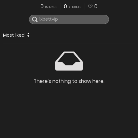
0
0
0
IMAGES
ALBUMS
Most liked
There's nothing to show here.