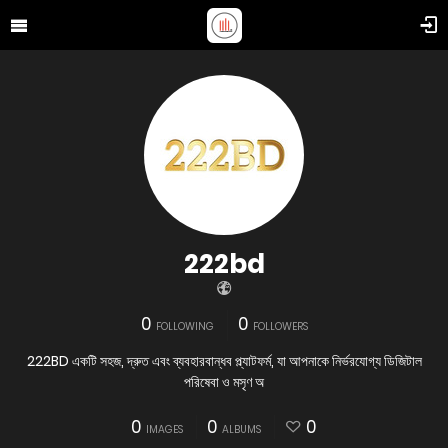
222bd
0
0
FOLLOWING
FOLLOWERS
222BD একটি সহজ, দ্রুত এবং ব্যবহারবান্ধব প্ল্যাটফর্ম, যা আপনাকে নির্ভরযোগ্য ডিজিটাল
পরিষেবা ও মসৃণ অ
0
0
0
IMAGES
ALBUMS