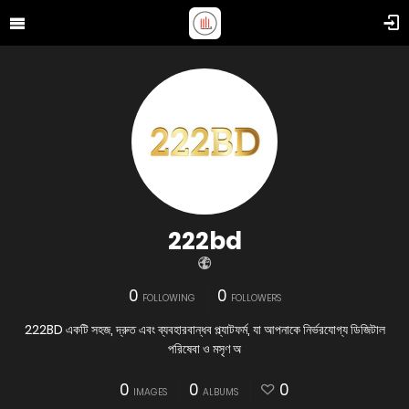
222bd
0
0
FOLLOWING
FOLLOWERS
222BD একটি সহজ, দ্রুত এবং ব্যবহারবান্ধব প্ল্যাটফর্ম, যা আপনাকে নির্ভরযোগ্য ডিজিটাল
পরিষেবা ও মসৃণ অ
0
0
0
IMAGES
ALBUMS