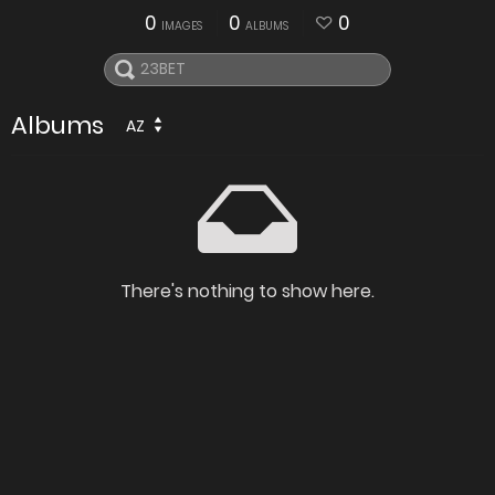
0
0
0
IMAGES
ALBUMS
Albums
AZ
There's nothing to show here.