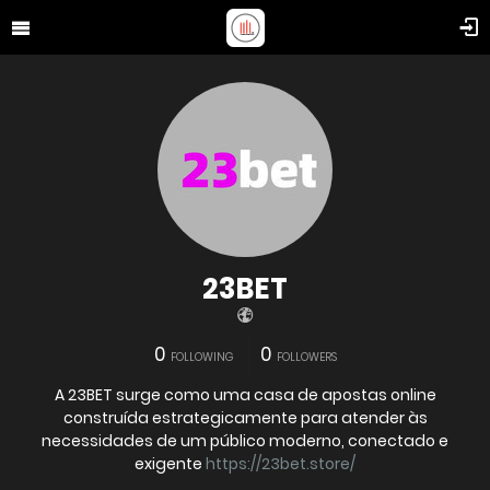
23BET
0
0
FOLLOWING
FOLLOWERS
A 23BET surge como uma casa de apostas online
construída estrategicamente para atender às
necessidades de um público moderno, conectado e
exigente
https://23bet.store/