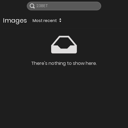
Images
Most recent
There's nothing to show here.