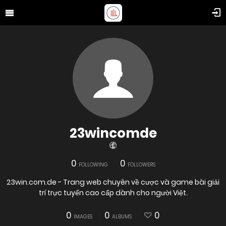
23wincomde
0
0
FOLLOWING
FOLLOWERS
23win.com.de - Trang web chuyên về cược và game bài giải
trí trực tuyến cao cấp dành cho người Việt.
0
0
0
IMAGES
ALBUMS