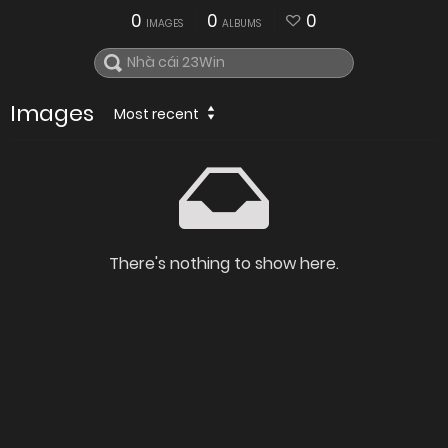
0
0
0
IMAGES
ALBUMS
Images
Most recent
There's nothing to show here.