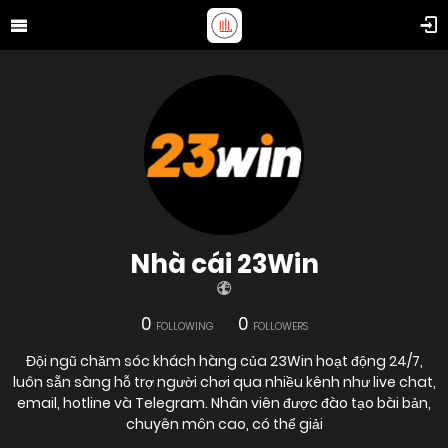
Nhà cái 23Win
0
0
FOLLOWING
FOLLOWERS
Đội ngũ chăm sóc khách hàng của 23Win hoạt động 24/7,
luôn sẵn sàng hỗ trợ người chơi qua nhiều kênh như live chat,
email, hotline và Telegram. Nhân viên được đào tạo bài bản,
chuyên môn cao, có thể giải