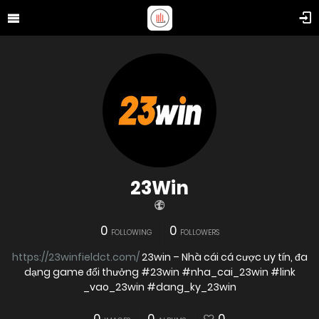
23Win
0
0
FOLLOWING
FOLLOWERS
https://23winfieldct.com/
23win – Nhà cái cá cược uy tín, đa
dạng game đổi thưởng #23win #nha_cai_23win #link
_vao_23win #dang_ky_23win