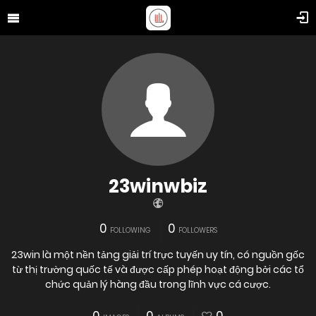
23winwbiz
0
0
FOLLOWING
FOLLOWERS
23win là một nền tảng giải trí trực tuyến uy tín, có nguồn gốc
từ thị trường quốc tế và được cấp phép hoạt động bởi các tổ
chức quản lý hàng đầu trong lĩnh vực cá cược.