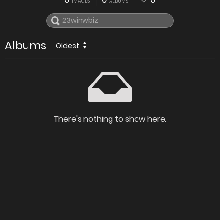
0
0
0
IMAGES
ALBUMS
Albums
Oldest
There's nothing to show here.