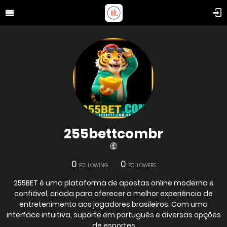
255bettcombr
0
0
FOLLOWING
FOLLOWERS
255BET é uma plataforma de apostas online moderna e
confiável, criada para oferecer a melhor experiência de
entretenimento aos jogadores brasileiros. Com uma
interface intuitiva, suporte em português e diversas opções
de esportes