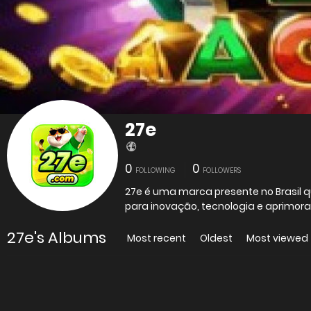
27e
0
0
FOLLOWING
FOLLOWERS
27e é uma marca presente no Brasil q
para inovação, tecnologia e aprimora
27e's Albums
Most recent
Oldest
Most viewed