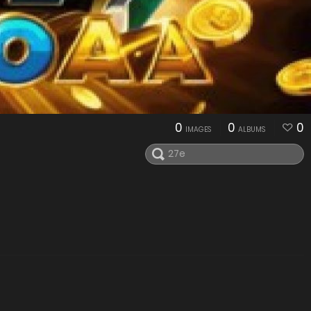
0
0
0
IMAGES
ALBUMS