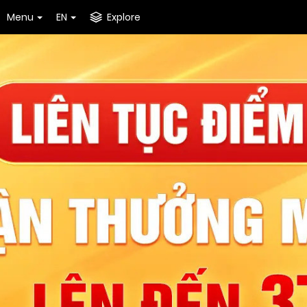
Menu
EN
Explore