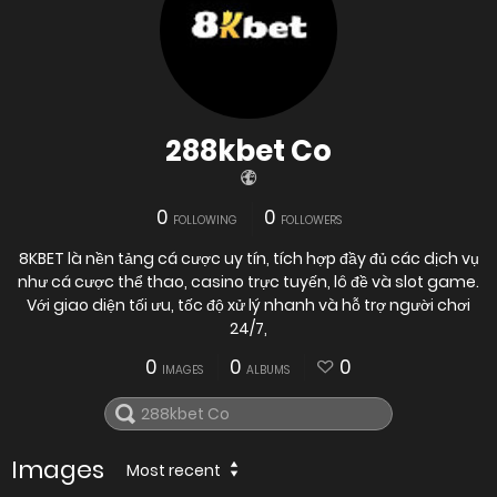
288kbet Co
0
0
FOLLOWING
FOLLOWERS
8KBET là nền tảng cá cược uy tín, tích hợp đầy đủ các dịch vụ
như cá cược thể thao, casino trực tuyến, lô đề và slot game.
Với giao diện tối ưu, tốc độ xử lý nhanh và hỗ trợ người chơi
24/7,
0
0
0
IMAGES
ALBUMS
Images
Most recent