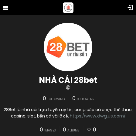
NHÀ CÁI 28bet
0
0
FOLLOWING
FOLLOWERS
28Bet là nhà cái trực tuyến uy tín, cung cấp cá cược thể thao,
casino, slot, bắn cá và lô đề.
https://www.dwg.us.com/
0
0
0
IMAGES
ALBUMS