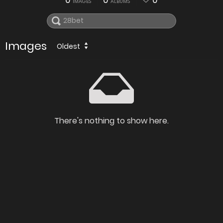
0
0
0
IMAGES
ALBUMS
Images
Oldest
There's nothing to show here.