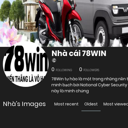
Nhà cái 78WIN
0
0
FOLLOWING
FOLLOWERS
78Win tự hào là một trong những nền 
minh bạch bởi National Cyber Securit
này là minh chứng
Nhà's Images
Most recent
Oldest
Most viewe