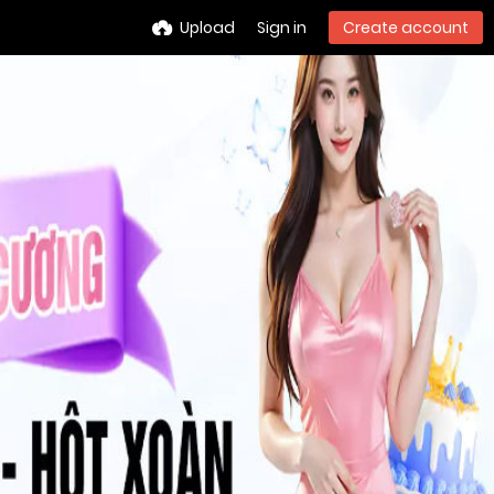
Upload
Sign in
Create account