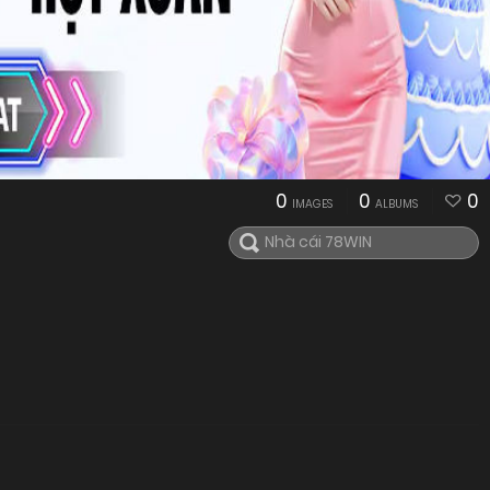
0
0
0
IMAGES
ALBUMS