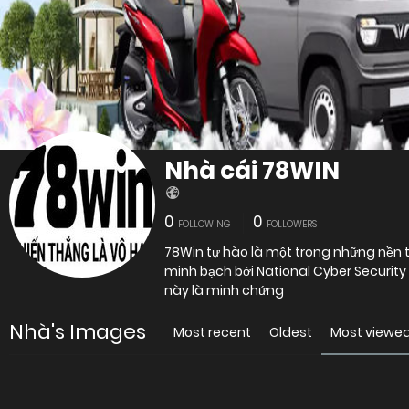
Nhà cái 78WIN
0
0
FOLLOWING
FOLLOWERS
78Win tự hào là một trong những nền 
minh bạch bởi National Cyber Securit
này là minh chứng
Nhà's Images
Most recent
Oldest
Most viewe