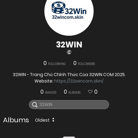
32WIN
0
0
FOLLOWING
FOLLOWERS
32WIN - Trang Chủ Chính Thức Của 32WIN COM 2025.
Website:
https://32wincom.skin/
0
0
0
IMAGES
ALBUMS
Albums
Oldest