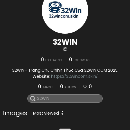
32WIN
0
0
FOLLOWING
FOLLOWERS
32WIN - Trang Chủ Chính Thức Của 32WIN COM 2025.
Website:
https://32wincom.skin/
0
0
0
IMAGES
ALBUMS
Images
Most viewed