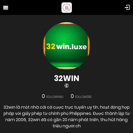
32WIN
0
0
FOLLOWING
FOLLOWERS
32win là một nhà cái cá cược trực tuyến uy tín, hoạt động hợp
pháp với giấy phép từ chính phủ Philippines. Được thành lập từ
năm 2006, 32win đã có gần 20 năm phát triển, thu hút hàng
triệu người ch