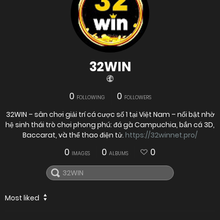
32WIN
0
0
FOLLOWING
FOLLOWERS
32WIN – sân chơi giải trí cá cược số 1 tại Việt Nam – nổi bật nhờ
hệ sinh thái trò chơi phong phú: đá gà Campuchia, bắn cá 3D,
Baccarat, và thể thao điện tử.
https://32winnet.pro/
0
0
0
IMAGES
ALBUMS
Most liked