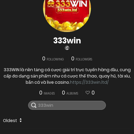
333win
0
0
FOLLOWING
FOLLOWERS
333WIN là nền tảng cá cược giải trí trực tuyến hàng đầu, cung
cấp đa dạng sản phẩm như cá cược thể thao, quay hũ, tài xỉu,
bắn cá và live casino.
https://333win.ltd/
0
0
0
IMAGES
ALBUMS
Oldest