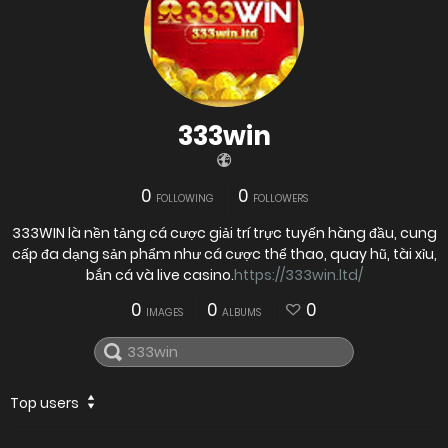
333win
0
0
FOLLOWING
FOLLOWERS
333WIN là nền tảng cá cược giải trí trực tuyến hàng đầu, cung
cấp đa dạng sản phẩm như cá cược thể thao, quay hũ, tài xỉu,
bắn cá và live casino.
https://333win.ltd/
0
0
0
IMAGES
ALBUMS
Top users